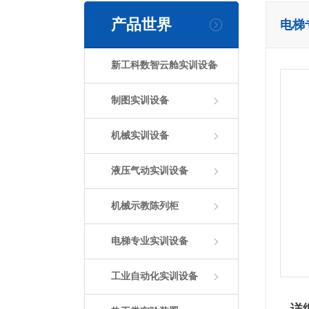
产品世界
电梯
新工科数智云舱实训设备
制图实训设备
机械实训设备
液压气动实训设备
机械示教陈列柜
电梯专业实训设备
工业自动化实训设备