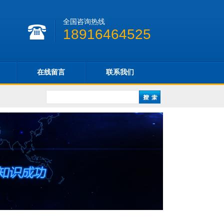
全国咨询热线
18916464525
在线留言
联系我们