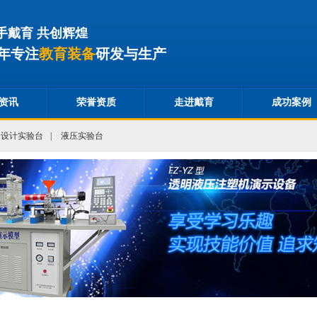
手戴育 共创辉煌
年专注
教育装备
研发与生产
资讯
荣誉资质
走进戴育
成功案例
合设计实验台
|
液压实验台