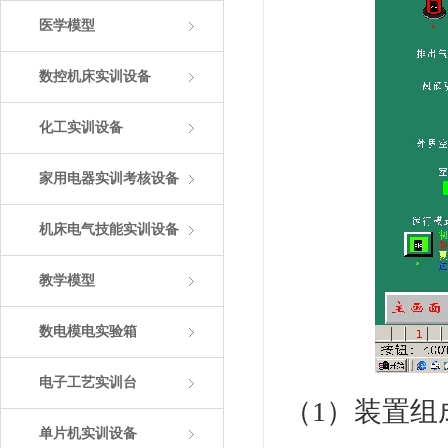
医学模型
数控机床实训设备
化工实训设备
家用电器实训考核设备
机床电气技能实训设备
教学模型
数电模电实验箱
电子工艺实训台
（1）装置组
单片机实训设备