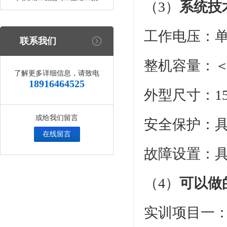
（3）
系统技
工作电压：单相
联系我们
整机容量：＜
了解更多详细信息，请致电
18916464525
外型尺寸：150
或给我们留言
安全保护：
在线留言
故障设置：
（4）
可以做
实训项目一