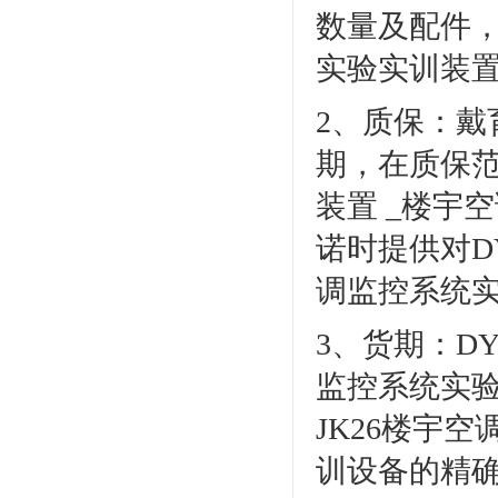
数量及配件，
实验实训装置
2、质保：
期，在质保范
装置 _楼宇
诺时提供对D
调监控系统
3、货期：DY
监控系统实验
JK26楼宇
训设备的精