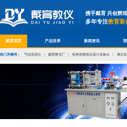
携手戴育 共创辉
多年专注
教育装
戴育首页
产品世界
新闻资讯
荣
热门关键词：
气动实训台
|
戴育教仪厂
|
机构创新组合设计实验台
|
液压实