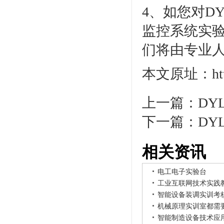
4、如您对DY
监控系统实验实
们将由专业
本文原址：http:/
上一篇：
DY
下一篇：
DY
相关资讯
电工电子实验台
工业互联网技术实践
智能设备装调实训考
机械原理实训室都需
智能制造设备技术应