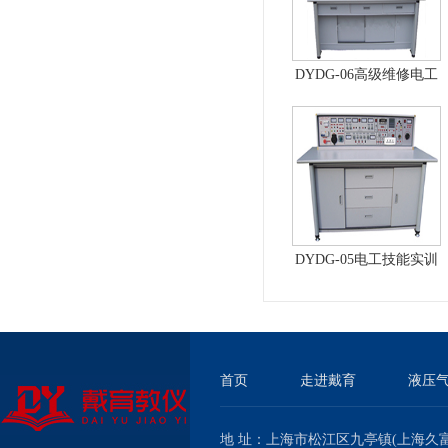
DYDG-06高级维修电工
实训考核装置（普通
型）
DYDG-05电工技能实训
与考核实验室成套设备
首页
走进戴育
液压
地 址：上海市松江区九亭镇(上海久富经济