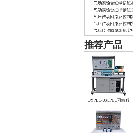
气动实验台红绿按钮
气动实验台红绿按钮
气压传动回路及控制
气压传动回路及控制
气压传动回路组成实
推荐产品
DYPLC-03CPLC可编程
控制器及单片机开发系
统、自动控制原理综合
实验台