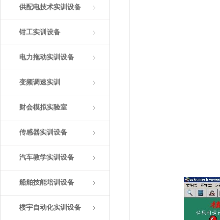
供配电技术实训设备
钳工实训设备
电力拖动实训设备
变频调速实训
财会模拟实验室
传感器实训设备
汽车教学实训设备
船舶技能培训设备
楼宇自动化实训设备