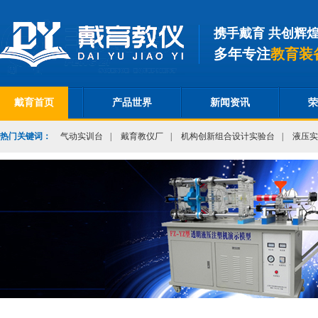
携手戴育 共创辉
多年专注
教育装
戴育首页
产品世界
新闻资讯
荣
热门关键词：
气动实训台
|
戴育教仪厂
|
机构创新组合设计实验台
|
液压实