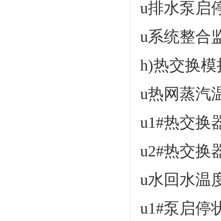
u排水泵启
u系统整合
h)热交换
u热网蒸汽
u1#热交
u2#热交
u水回水温
u1#泵启