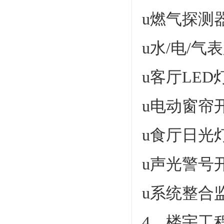
u燃气探测
u水/电/气
u客厅LE
u电动窗帘
u食厅日光
u声光警号
u系统整合
4、楼宇工