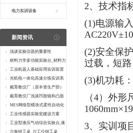
2、技术指
电力实训设备
(1)电源
AC220V±1
新闻资讯
(2)安全
浅谈实验仪器的重要性
过载，短路
材料力学多功能实验台_材料力
学多功能考核实验实训设备
工业机器人基础应用实训装置
(3)机功耗：
台_工业机器人基础应用实训考
光机电一体化高速分拣实训系
核设备
统_光机电一体化高速分拣实验
戴育教仪厂（原丰资生产部）
（4）外形
实训设备
助力春季高教仪器展
戴育教仪厂浅谈凹面镜和凸面
镜的区别之处
MES网络型模块式柔性自动化
1060mm
生产线实验系统(八站)_模块柔
工业传感器实验室建设方案
性自动化生产线教学实训设备
工业型液压气动综合实验台,液
3、实训项
压气动综合实训台
六角钳工桌_六工位钳工桌