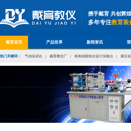
携手戴育 共创辉
多年专注
教育装
戴育首页
产品世界
新闻资讯
荣
热门关键词：
气动实训台
|
戴育教仪厂
|
机构创新组合设计实验台
|
液压实