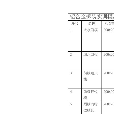
铝合金拆装实训模
序号
名称
模架规
1
大水口模
200x2
2
细水口模
200x2
3
前模哈夫
200x2
模
4
前模行位
200x2
模
5
后模内行
200x2
位模具