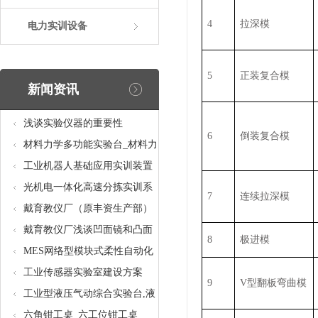
4
拉深模
电力实训设备
5
正装复合模
新闻资讯
浅谈实验仪器的重要性
6
倒装复合模
材料力学多功能实验台_材料力
学多功能考核实验实训设备
工业机器人基础应用实训装置
台_工业机器人基础应用实训考
光机电一体化高速分拣实训系
7
连续拉深模
核设备
统_光机电一体化高速分拣实验
戴育教仪厂（原丰资生产部）
实训设备
助力春季高教仪器展
戴育教仪厂浅谈凹面镜和凸面
8
极进模
镜的区别之处
MES网络型模块式柔性自动化
生产线实验系统(八站)_模块柔
工业传感器实验室建设方案
9
V型翻板弯曲模
性自动化生产线教学实训设备
工业型液压气动综合实验台,液
压气动综合实训台
六角钳工桌_六工位钳工桌