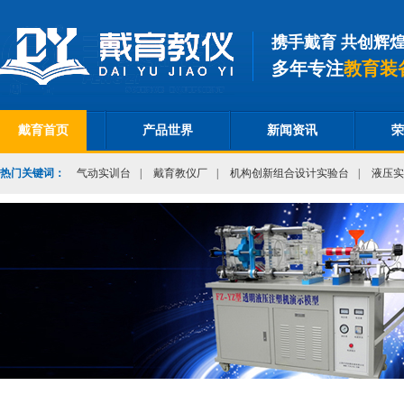
携手戴育 共创辉
多年专注
教育装
戴育首页
产品世界
新闻资讯
荣
热门关键词：
气动实训台
|
戴育教仪厂
|
机构创新组合设计实验台
|
液压实