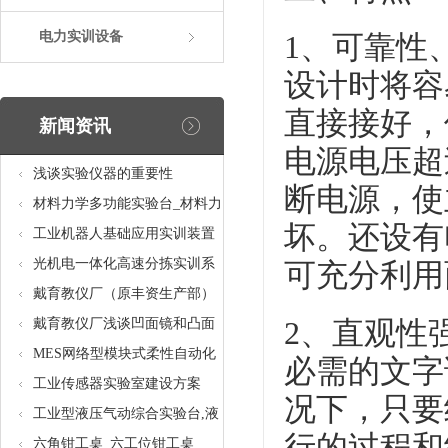
电力实训设备
1、可靠性
设计时将容
直接接好，
新闻资讯
电源电压超
浅谈实验仪器的重要性
断电源，使
材料力学多功能实验台_材料力
坏。还设有
学多功能考核实验实训设备
工业机器人基础应用实训装置
台_工业机器人基础应用实训考
光机电一体化高速分拣实训系
可充分利用
核设备
统_光机电一体化高速分拣实验
戴育教仪厂（原丰资生产部）
实训设备
助力春季高教仪器展
戴育教仪厂浅谈凹面镜和凸面
2、直观性
镜的区别之处
MES网络型模块式柔性自动化
必需的文字
生产线实验系统(八站)_模块柔
工业传感器实验室建设方案
况下，只要
性自动化生产线教学实训设备
工业型液压气动综合实验台,液
行的过程和
压气动综合实训台
六角钳工桌_六工位钳工桌