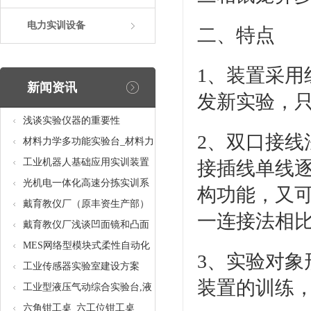
电力实训设备
二、特点
1、装置采用
新闻资讯
发新实验，
浅谈实验仪器的重要性
2、双口接线
材料力学多功能实验台_材料力
学多功能考核实验实训设备
工业机器人基础应用实训装置
接插线单线逐
台_工业机器人基础应用实训考
光机电一体化高速分拣实训系
构功能，又
核设备
统_光机电一体化高速分拣实验
戴育教仪厂（原丰资生产部）
一连接法相
实训设备
助力春季高教仪器展
戴育教仪厂浅谈凹面镜和凸面
镜的区别之处
MES网络型模块式柔性自动化
3、实验对
生产线实验系统(八站)_模块柔
工业传感器实验室建设方案
装置的训练
性自动化生产线教学实训设备
工业型液压气动综合实验台,液
压气动综合实训台
六角钳工桌_六工位钳工桌