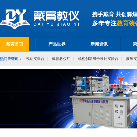
携手戴育 共创辉
多年专注
教育装
戴育首页
产品世界
新闻资讯
荣
热门关键词：
气动实训台
|
戴育教仪厂
|
机构创新组合设计实验台
|
液压实