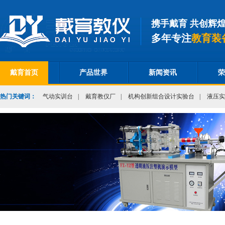
携手戴育 共创辉
多年专注
教育装
戴育首页
产品世界
新闻资讯
荣
热门关键词：
气动实训台
|
戴育教仪厂
|
机构创新组合设计实验台
|
液压实