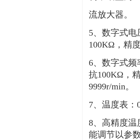
流放大器。
5、数字式电
100KΩ，精
6、数字式频
抗100KΩ，
9999r/min。
7、温度表：0
8、高精度温
能调节以参