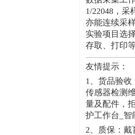
1/22048
亦能连续采
实验项目选
存取、打印
友情提示：
1、货品验收
传感器检测
量及配件，拒
护工作台_智
2、质保：