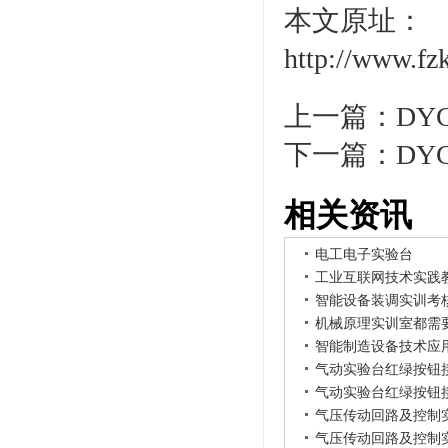
本文原址：
http://www.fz
上一篇：
DY
下一篇：
DY
相关资讯
电工电子实验台
工业互联网技术实践
智能设备装调实训考
机械原理实训室都需
智能制造设备技术应
气动实验台红绿按钮
气动实验台红绿按钮
气压传动回路及控制
气压传动回路及控制