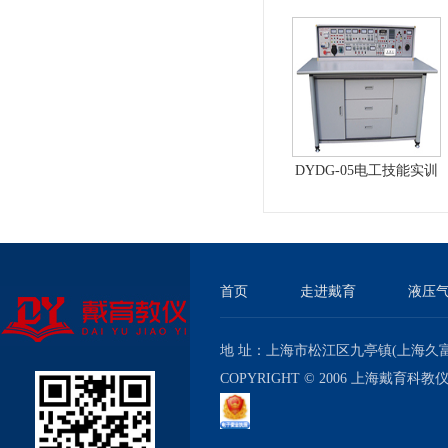
实训考核装置（普通
型）
DYDG-05电工技能实训
与考核实验室成套设备
首页
走进戴育
液压
地 址：上海市松江区九亭镇(上海久富经济
COPYRIGHT © 2006 上海戴育科