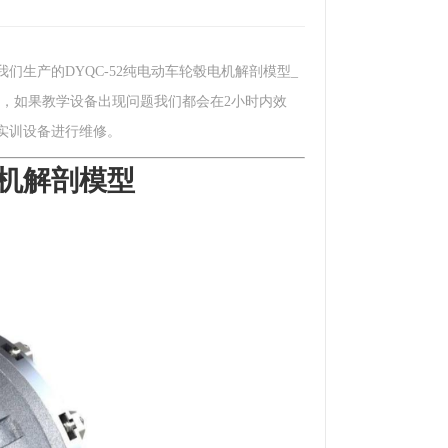
们生产的DYQC-52纯电动车轮毂电机解剖模型_
，如果教学设备出现问题我们都会在2小时内效
学实训设备进行维修。
电机解剖模型