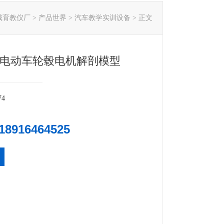
戴育教仪厂
>
产品世界
>
汽车教学实训设备
> 正文
2纯电动车轮毂电机解剖模型
74
18916464525