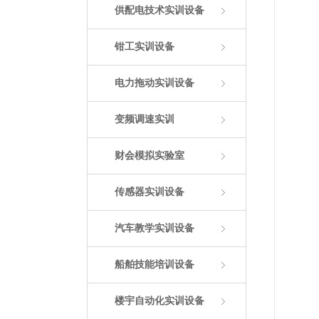
供配电技术实训设备
钳工实训设备
电力拖动实训设备
变频调速实训
财会模拟实验室
传感器实训设备
汽车教学实训设备
船舶技能培训设备
楼宇自动化实训设备