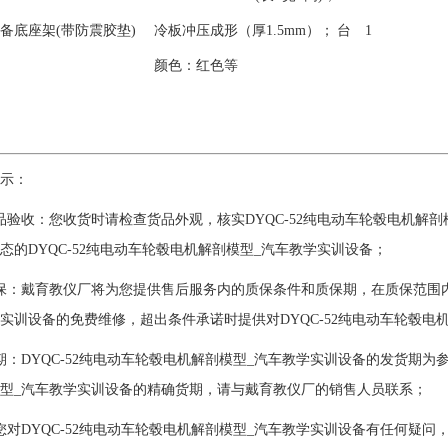
备底座架(带防震胶垫)
冷板冲压成形（厚1.5mm）；
台
1
颜色：红色等
示：
品验收：您收货时请检查货品外观，核实DYQC-52纯电动车轮毂电机解
态的DYQC-52纯电动车轮毂电机解剖模型_汽车教学实训设备；
保：戴育教仪厂将为您提供售后服务内的质保条件和质保期，在质保范围内提
实训设备的免费维修，超出条件承诺时提供对DYQC-52纯电动车轮毂电
期：DYQC-52纯电动车轮毂电机解剖模型_汽车教学实训设备的发货期为参
型_汽车教学实训设备的精确货期，请与戴育教仪厂的销售人员联系；
您对DYQC-52纯电动车轮毂电机解剖模型_汽车教学实训设备有任何疑问，请致