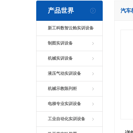
产品世界
汽车
新工科数智云舱实训设备
制图实训设备
机械实训设备
液压气动实训设备
机械示教陈列柜
电梯专业实训设备
工业自动化实训设备