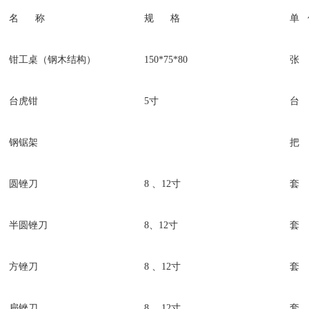
名 称
规 格
单 
钳工桌（钢木结构）
150*75*80
张
台虎钳
5寸
台
钢锯架
把
圆锉刀
8 、12寸
套
半圆锉刀
8、12寸
套
方锉刀
8 、12寸
套
扁锉刀
8 、12寸
套