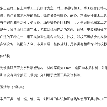
多是在钳工台上用手工工具操作为主，对工件进行加工。手工操作的特点
决于操作者技术水平的高低，操作者要有细心、耐心、精通多种钳工工具
有普遍性和灵活性，受设备、场地等条件限制较小，凡是采用机械加工方
场合，通常由钳工来完成，尤其是机械产品的装配、调试、安装和维修等
广泛的工种之一，钳工实验室也是各大院校、技校、职校不可缺少的实验
实训设备，其配备齐全、布局合理、整体规划，是各类有相应专业院校标
体结构
为铁质双层亚光密纹喷塑结构，材料厚度为1 mm；桌面为木质材料，外形尺
训台
设有四个抽屉（带锁）分别用于放置工具及资料等。
置清单（2座/桌）
常用工具：锤、锯、锉、凿、划线等的认识和正确熟练使用工具训练加工