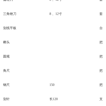
三角锉刀
8 、12寸
套
划线平板
台
榔头
把
圆规
把
角尺
把
钢尺
150
把
划针
长120
支