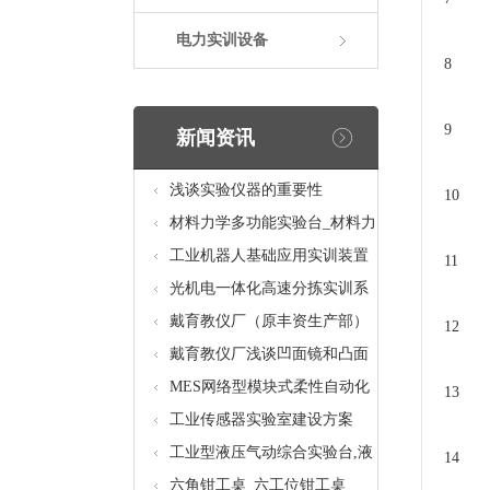
电力实训设备
8
9
新闻资讯
浅谈实验仪器的重要性
10
材料力学多功能实验台_材料力
学多功能考核实验实训设备
工业机器人基础应用实训装置
11
台_工业机器人基础应用实训考
光机电一体化高速分拣实训系
核设备
统_光机电一体化高速分拣实验
戴育教仪厂（原丰资生产部）
12
实训设备
助力春季高教仪器展
戴育教仪厂浅谈凹面镜和凸面
镜的区别之处
MES网络型模块式柔性自动化
13
生产线实验系统(八站)_模块柔
工业传感器实验室建设方案
性自动化生产线教学实训设备
工业型液压气动综合实验台,液
14
压气动综合实训台
六角钳工桌_六工位钳工桌