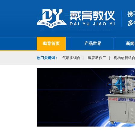
携
多
戴育首页
产品世界
新闻
热门关键词：
气动实训台
|
戴育教仪厂
|
机构创新组