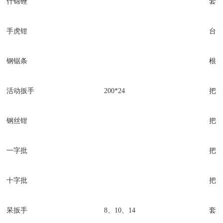
什锦锉
套
手虎钳
台
钢锯条
根
活动扳手
200*24
把
钢丝钳
把
一字批
把
十字批
把
呆扳手
8、10、14
套