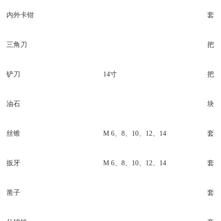
内外卡钳
套
三角刀
把
铲刀
14寸
把
油石
块
丝锥
M 6、8、10、12、14
套
扳牙
M 6、8、10、12、14
套
凿子
套