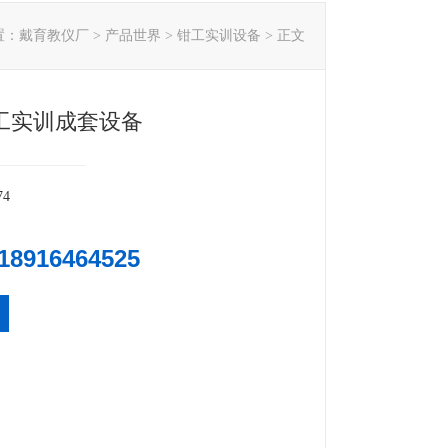
置：
戴育教仪厂
>
产品世界
>
钳工实训设备
> 正文
钳工实训成套设备
74
18916464525