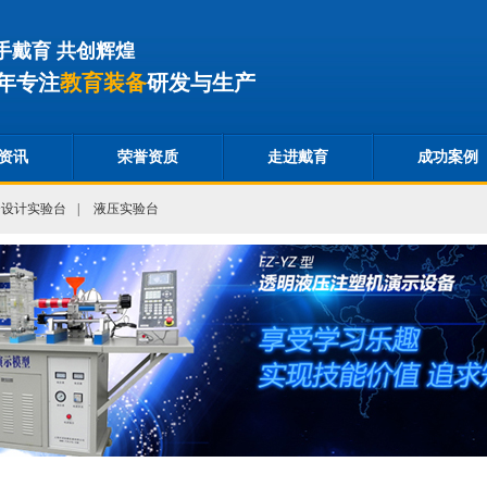
手戴育 共创辉煌
年专注
教育装备
研发与生产
资讯
荣誉资质
走进戴育
成功案例
合设计实验台
|
液压实验台