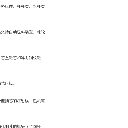
冷挤压件、杯杆类、双杯类
柱夹持自动送料装置、棘轮
、芯盒造芯和导向刮板造
抽芯压模。
分型抽芯的注射模、热流道
扁孔的其他机头（半圆环