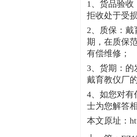
1、货品验
拒收处于受
2、质保：
期，在质保
有偿维修；
3、货期：
戴育教仪厂
4、如您对有任
士为您解答
本文原址：http:/