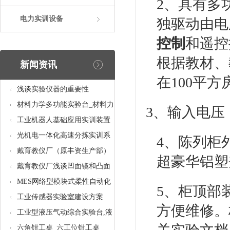
2、具有多
电力实训设备
独驱动由电
控制
和遥控
根据教材、
新闻资讯
在100平
浅谈实验仪器的重要性
材料力学多功能实验台_材料力
3、输入电压：
学多功能考核实验实训设备
工业机器人基础应用实训装置
台_工业机器人基础应用实训考
光机电一体化高速分拣实训系
4、陈列柜外
核设备
统_光机电一体化高速分拣实验
戴育教仪厂（原丰资生产部）
超豪华铝塑
实训设备
助力春季高教仪器展
戴育教仪厂浅谈凹面镜和凸面
镜的区别之处
MES网络型模块式柔性自动化
5、柜顶部
生产线实验系统(八站)_模块柔
工业传感器实验室建设方案
方便维修。
性自动化生产线教学实训设备
工业型液压气动综合实验台,液
压气动综合实训台
六角钳工桌_六工位钳工桌