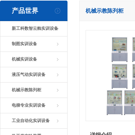
产品世界
机械示教陈列柜
新工科数智云舱实训设备
制图实训设备
机械实训设备
液压气动实训设备
机械示教陈列柜
电梯专业实训设备
工业自动化实训设备