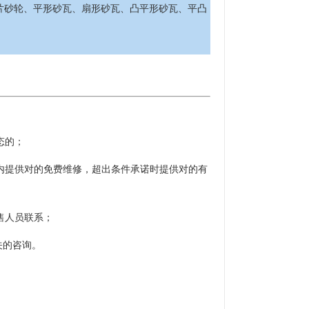
片砂轮、平形砂瓦、扇形砂瓦、凸平形砂瓦、平凸
态的；
内提供对的免费维修，超出条件承诺时提供对的有
售人员联系；
相关的咨询。