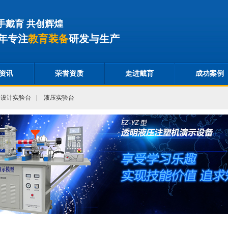
手戴育 共创辉煌
年专注
教育装备
研发与生产
资讯
荣誉资质
走进戴育
成功案例
合设计实验台
|
液压实验台