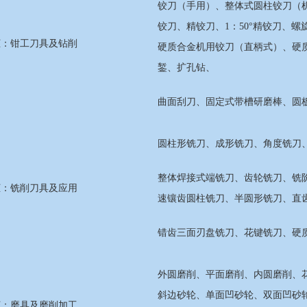
铰刀（手用）、整体式圆柱铰刀（
铰刀、精铰刀、1：50°精铰刀、
柜：钳工刀具及钻削
硬质合金机用铰刀（直柄式）、硬
錾、扩孔钻、
曲面刮刀、固定式带槽研磨棒、圆
圆柱形铣刀、成形铣刀、角度铣刀
整体焊接式端铣刀、齿轮铣刀、铣
柜：铣削刀具及应用
速镶齿圆柱铣刀、半圆形铣刀、直
错齿三面刃盘铣刀、花键铣刀、硬
外圆磨削、平面磨削、内圆磨削、
斜边砂轮、单面凹砂轮、双面凹砂
柜：磨具及磨削加工