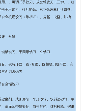
机用）、可调式手铰刀、成套锥铰刀（三种）、粗
螺旋槽手用铰刀、柱形锪钻、麻花钻改麻柱形锪钻、
质合金机用铰刀（锥柄式）、扁錾、尖錾、油槽
板牙、丝锥
、键槽铣刀、半圆形铣刀、立铣刀、
阶台、铣特形面、铣V形面、圆柱铣刀铣平面、高
齿三面刃盘铣刀、
质合金端铣刀
花键磨削、成形磨削、平形砂轮、双斜边砂轮、单
轮、单面凹带锥砂轮、筒形砂轮、杯形砂轮、碗形