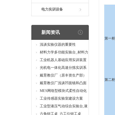
电力实训设备
新闻资讯
第一
浅谈实验仪器的重要性
材料力学多功能实验台_材料力
学多功能考核实验实训设备
工业机器人基础应用实训装置
台_工业机器人基础应用实训考
光机电一体化高速分拣实训系
核设备
统_光机电一体化高速分拣实验
戴育教仪厂（原丰资生产部）
第二
实训设备
助力春季高教仪器展
戴育教仪厂浅谈凹面镜和凸面
镜的区别之处
MES网络型模块式柔性自动化
生产线实验系统(八站)_模块柔
工业传感器实验室建设方案
性自动化生产线教学实训设备
工业型液压气动综合实验台,液
压气动综合实训台
六角钳工桌_六工位钳工桌