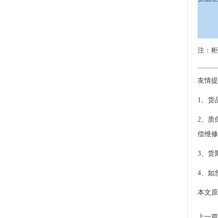
注：柜
友情提
1、货
2、质
偿维修
3、货
4、如
本文原址：h
上一篇