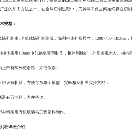
削加工是运用机床和刀具，按预定的加工要求从坯件上切去多余金属的加
广泛的加工方法之一，在金属切削过程中，刀具与工件之间始终存在切削
术规格：
套陈列柜由5个单体陈列柜组成，陈列柜体外形尺寸：1200×400×1850
列柜体采用1.0mm冷轧钢板喷塑制作，柜体刚性好，外形美观大方。柜
内上部有陈列柜名称，方便识别；
下部设有柜箱，方便存放单个模型、实验箱及相关实验文档；
底装有万向轮，方便移动。
型材料采用有机玻璃与工程塑料制作。
列柜详细介绍