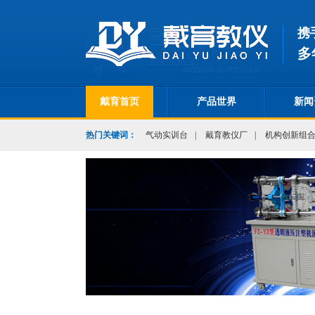
携
多
戴育首页
产品世界
新闻
热门关键词：
气动实训台
|
戴育教仪厂
|
机构创新组