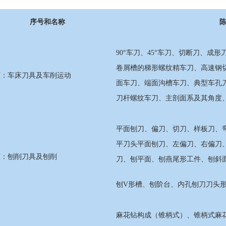
序号和名称
90°车刀、45°车刀、切断刀、
卷屑槽的梯形螺纹精车刀、高速钢
柜：车床刀具及车削运动
面车刀、端面沟槽车刀、典型车孔
刀杆螺纹车刀、主剖面系及其角度
平面刨刀、偏刀、切刀、样板刀、
平刀头平面刨刀、左偏刀、右偏刀
柜：刨削刀具及刨削
刀、刨平面、刨燕尾形工件、刨斜
刨V形槽、刨阶台、内孔刨刀刀头
麻花钻构成（锥柄式）、锥柄式麻花钻