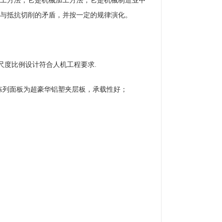
工方法，它是机械加工方法，它是机械制造业中
与抵抗切削的矛盾，并按一定的规律演化。
㎜；尺度比例设计符合人机工程要求.
内陈列面板为超豪华铝塑夹层板，承载性好；