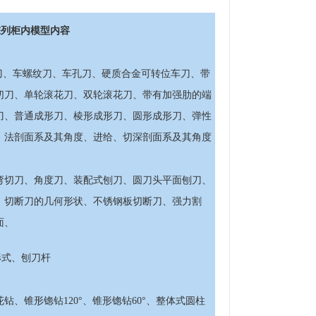
陈列柜内模型内容
成形刀、车螺纹刀、车孔刀、硬质合金可转位车刀、带
切刀、单轮滚花刀、双轮滚花刀、带有加强肋的端
刀、普通成形刀、棱形成形刀、圆形成形刀、弹性
、法剖面系及其角度、进给、切深剖面系及其角度
弯切刀、角度刀、装配式刨刀、圆刀头平面刨刀、
、切断刀的几何形状、不锈钢板切断刀、强力割
面、
形式、刨刀杆
、锥形锪钻120°、锥形锪钻60°、整体式圆柱