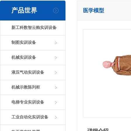
产品世界
医学模型
新工科数智云舱实训设备
制图实训设备
机械实训设备
液压气动实训设备
机械示教陈列柜
电梯专业实训设备
工业自动化实训设备