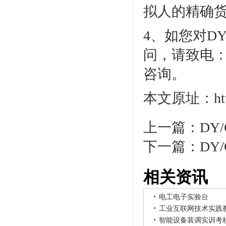
拟人的精确
4、如您对D
问，请致电：1
咨询。
本文原址：http:/
上一篇：
DY
下一篇：
DY
相关资讯
电工电子实验台
工业互联网技术实践
智能设备装调实训考