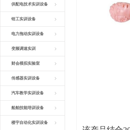
供配电技术实训设备
钳工实训设备
电力拖动实训设备
变频调速实训
财会模拟实验室
传感器实训设备
汽车教学实训设备
船舶技能培训设备
楼宇自动化实训设备
该产品结合2