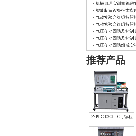
机械原理实训室都需
智能制造设备技术应
气动实验台红绿按钮
气动实验台红绿按钮
气压传动回路及控制
气压传动回路及控制
气压传动回路组成实
推荐产品
DYPLC-03CPLC可编程
控制器及单片机开发系
统、自动控制原理综合
实验台