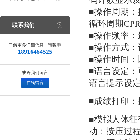
■操作周期：
循环周期CP
联系我们
■操作频率：
■操作方式：
了解更多详细信息，请致电
18916464525
■操作时间
■语言设定
或给我们留言
语言提示设
在线留言
■成绩打印
■模拟人体
动；按压过