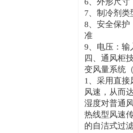
6、外形尺寸：4
7、制冷剂类型
8、安全保
准
9、电压：输入电
四、通风柜
变风量系统（
1、采用直
风速，从而
湿度对普通
热线型风速
的自洁式过