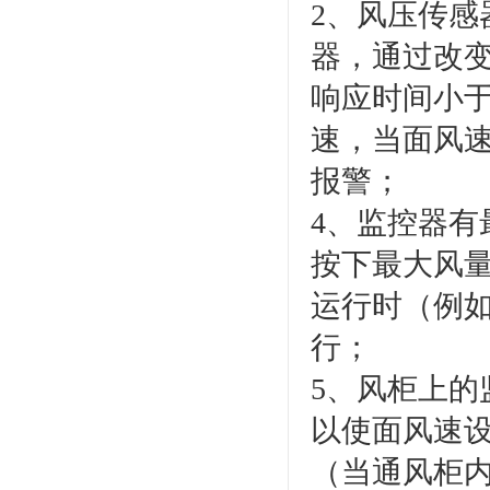
2、风压传
器，通过改
响应时间小
速，当面风速
报警；
4、监控器
按下最大风
运行时（例
行；
5、风柜上
以使面风速设
（当通风柜