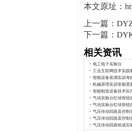
本文原址：http:/
上一篇：
DY
下一篇：
DY
相关资讯
电工电子实验台
工业互联网技术实践
智能设备装调实训考
机械原理实训室都需
智能制造设备技术应
气动实验台红绿按钮
气动实验台红绿按钮
气压传动回路及控制
气压传动回路及控制
气压传动回路组成实