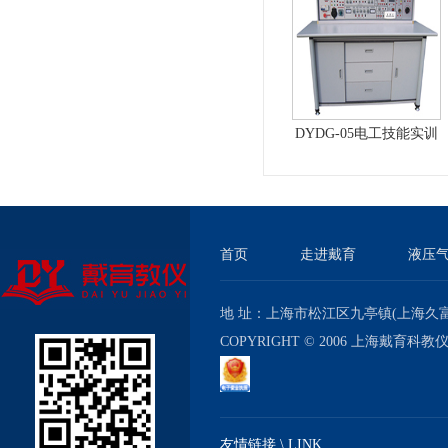
DYDG-05电工技能实训
与考核实验室成套设备
首页
走进戴育
液压
地 址：上海市松江区九亭镇(上海久富经济
COPYRIGHT © 2006 上海戴育科
友情链接 \ LINK