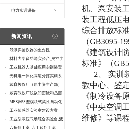
机、泵安装工
电力实训设备
装工程低压电
综合排放标准》
新闻资讯
（GB3095
浅谈实验仪器的重要性
《建筑设计防火
材料力学多功能实验台_材料力
标准》（GB50
学多功能考核实验实训设备
工业机器人基础应用实训装置
2、 实训
台_工业机器人基础应用实训考
光机电一体化高速分拣实训系
教中心、鉴定
核设备
统_光机电一体化高速分拣实验
戴育教仪厂（原丰资生产部）
实训设备
助力春季高教仪器展
戴育教仪厂浅谈凹面镜和凸面
《制冷设备
镜的区别之处
MES网络型模块式柔性自动化
《中央空调
生产线实验系统(八站)_模块柔
工业传感器实验室建设方案
维修》等课
性自动化生产线教学实训设备
工业型液压气动综合实验台,液
压气动综合实训台
六角钳工桌_六工位钳工桌