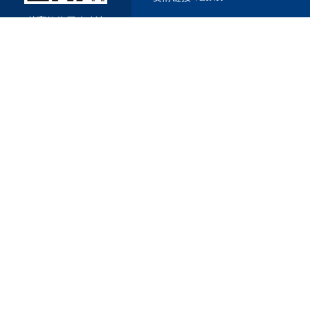
戴育教仪厂移动站