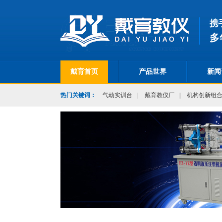
携
多
戴育首页
产品世界
新闻
热门关键词：
气动实训台
|
戴育教仪厂
|
机构创新组