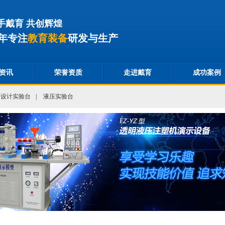
手戴育 共创辉煌
年专注
教育装备
研发与生产
资讯
荣誉资质
走进戴育
成功案例
合设计实验台
|
液压实验台