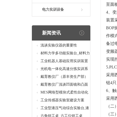
至面
电力实训设备
4、
装置采
BO
新闻资讯
作模
备过
浅谈实验仪器的重要性
变频
材料力学多功能实验台_材料力
实现
学多功能考核实验实训设备
工业机器人基础应用实训装置
5.P
台_工业机器人基础应用实训考
光机电一体化高速分拣实训系
采用西
核设备
统_光机电一体化高速分拣实验
戴育教仪厂（原丰资生产部）
钮4
实训设备
助力春季高教仪器展
戴育教仪厂浅谈凹面镜和凸面
6、
镜的区别之处
MES网络型模块式柔性自动化
采用西
生产线实验系统(八站)_模块柔
工业传感器实验室建设方案
（二）
性自动化生产线教学实训设备
工业型液压气动综合实验台,液
（三）
压气动综合实训台
六角钳工桌_六工位钳工桌