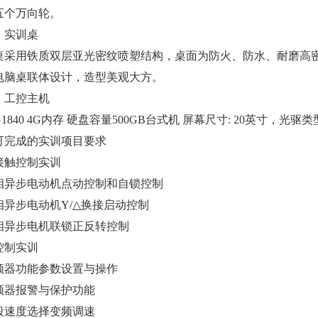
五个万向轮。
）实训桌
桌采用铁质双层亚光密纹喷塑结构，桌面为防火、防水、耐磨高
电脑桌联体设计，造型美观大方。
）工控主机
1840 4G内存 硬盘容量500GB台式机 屏幕尺寸: 20英寸，光驱类型
可完成的实训项目要求
接触控制实训
 三相异步电动机点动控制和自锁控制
三相异步电动机Y/△换接启动控制
三相异步电机联锁正反转控制
控制实训
变频器功能参数设置与操作
变频器报警与保护功能
多段速度选择变频调速