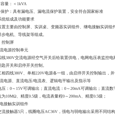
置容量：＜1kVA
安全保护：具有漏电压、漏电流保护装置，安全符合国家标准
系统组成及功能要求
装置主要由控制屏、实训桌、变频器实训组件、继电接触实训组件
异步电机、导线架等组成。
）控制屏
交流电源控制单元
四线380V交流电源经空气开关后给装置供电，电网电压表监控
钥匙开关和启停开关控制。
三相四线380V、单相220V电源各一组，由启停开关控制输出，
直流电源、直流电压/电流表、逻辑电平输出及指示等
电压：0～15V可调输出；直流电流：0～20mA可调输出；直流数
为10MΩ、精度0.5级，电流表量程0～200mA、精度0.5级；
继电接触实训组件
交流接触器5只，线圈电压AC36V，强电与弱电输出采用不同结