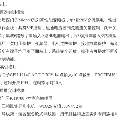
板上。
变频器实训模块
用西门子MM440系列高性能变频器，单相220V交流供电，输出功率
P操作面板；具有V/F控制，磁通电流控制免测速矢量控制，闭环
式；集成6路数字量输入/3路继电器输出，2路模拟量输入/2路模
电压、欠电压保护；变频器、电机过热保护；接地故障保护，短
器所有端子均已引至面板上，系统完全开放，操作者可搭建不同
控制功能。
LC实训模块
门子CPU 1214C AC/DC/RLY 14 点输入/10 点输出，PROFIB
只，逻辑开关10只，逻辑指示灯10只。
触摸屏实训模块
门子KTP700 7寸彩色触摸屏
三相鼠笼异步电机：WDJ26 交流380V/△ 2台
导线架：装置配备欧式导线架，用于悬挂和放置实训专用连接导线，外形