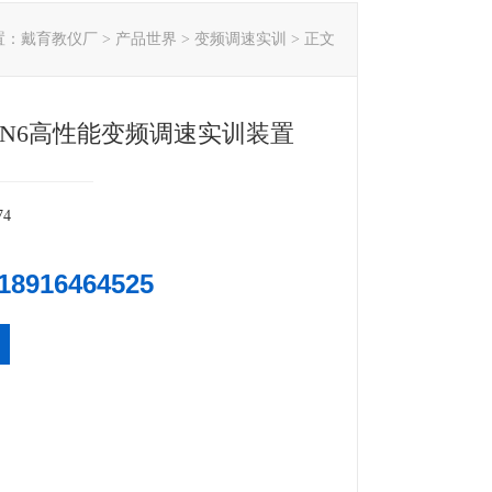
置：
戴育教仪厂
>
产品世界
>
变频调速实训
> 正文
GXN6高性能变频调速实训装置
74
18916464525