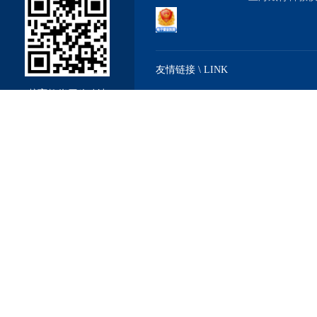
友情链接 \ LINK
戴育教仪厂移动站