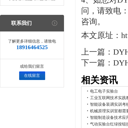
问，请致电：1
咨询。
联系我们
本文原址：http:/
了解更多详细信息，请致电
18916464525
上一篇：
DY
下一篇：
DY
或给我们留言
在线留言
相关资讯
电工电子实验台
工业互联网技术实践
智能设备装调实训考
机械原理实训室都需
智能制造设备技术应
气动实验台红绿按钮