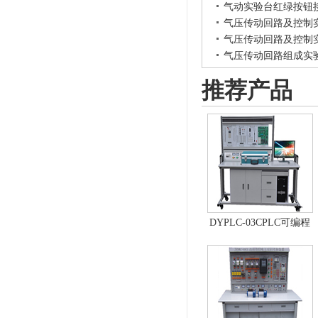
气动实验台红绿按钮
气压传动回路及控制
气压传动回路及控制
气压传动回路组成实
推荐产品
DYPLC-03CPLC可编程
控制器及单片机开发系
统、自动控制原理综合
实验台