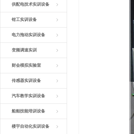
供配电技术实训设备
钳工实训设备
电力拖动实训设备
变频调速实训
财会模拟实验室
传感器实训设备
汽车教学实训设备
船舶技能培训设备
楼宇自动化实训设备