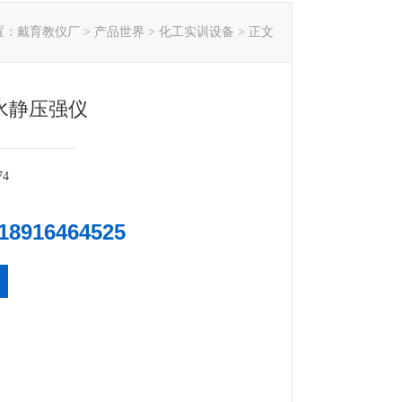
置：
戴育教仪厂
>
产品世界
>
化工实训设备
> 正文
9水静压强仪
74
18916464525