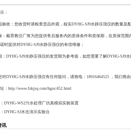
示：
品验收：您收货时请检查货品外观，核实DYHG-SJ9水静压强仪的数量及配
保：戴育教仪厂将为您提供售后服务内的质保条件和质保期，在质保范围内提
诺时提供对DYHG-SJ9水静压强仪的有偿维修；
期：DYHG-SJ9水静压强仪的发货期为参考值，如您需要了解DYHG-S
您对DYHG-SJ9水静压强仪有任何疑问，请致电：18916464525 ，我
http://www.fzkjyq.com/hgsx/452.html
：
DYHG-WS2污水处理厂仿真模拟实验装置
：
DYHG-SJ水击演示实验台
资讯