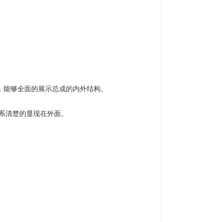
全，能够全面的展示总成的内外结构。
关系清楚的显现在外面。