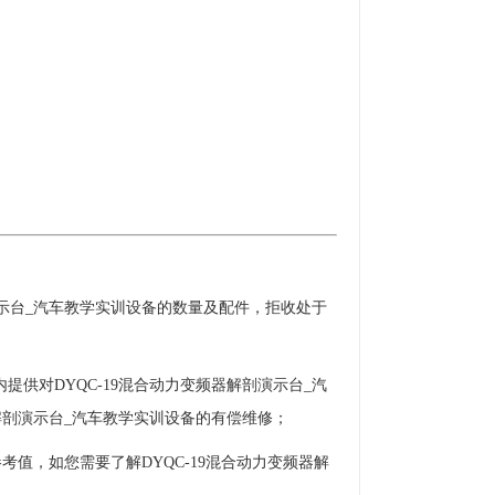
演示台_汽车教学实训设备的数量及配件，拒收处于
供对DYQC-19混合动力变频器解剖演示台_汽
解剖演示台_汽车教学实训设备的有偿维修；
考值，如您需要了解DYQC-19混合动力变频器解