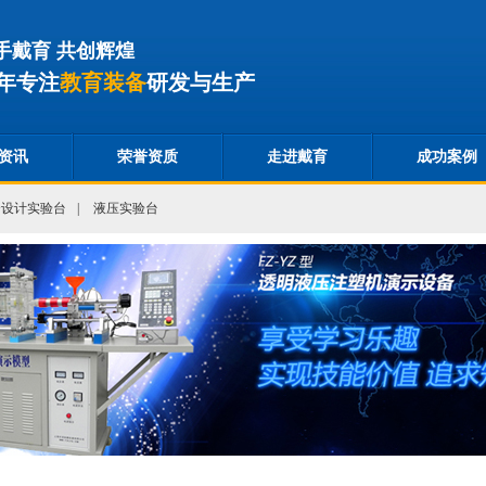
手戴育 共创辉煌
年专注
教育装备
研发与生产
资讯
荣誉资质
走进戴育
成功案例
合设计实验台
|
液压实验台