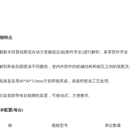
能特点
用翻新丰田普锐斯混合动力变频器总成(附件齐全)进行解剖，各零部件齐
过解剖和各剖面喷涂不同颜色，使内外部件的机械结构和相互之间的装配
备底座架采用40*40*3.0mm方管焊接而成，表面经喷涂工艺处理。
动台架底部带有自锁脚轮装置，可移动式，方便教学。
本配置(每台)
名 称
规格型号
单位
数量