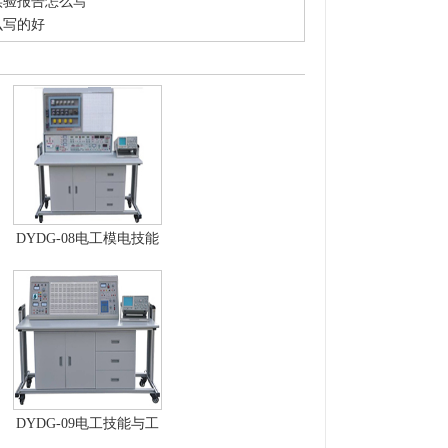
实验报告怎么写
么写的好
DYDG-08电工模电技能
综合设备
DYDG-09电工技能与工
艺实训考核实验室成套