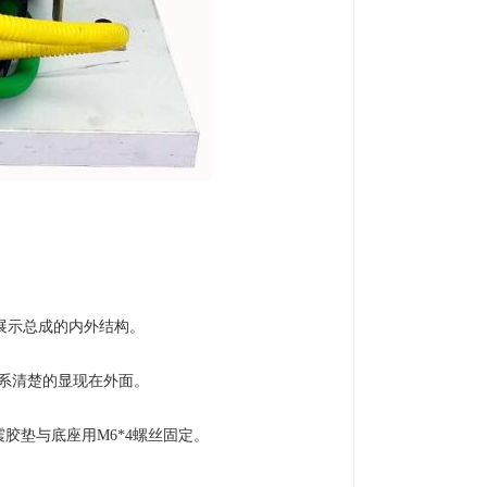
的展示总成的内外结构。
关系清楚的显现在外面。
震胶垫与底座用M6*4螺丝固定。