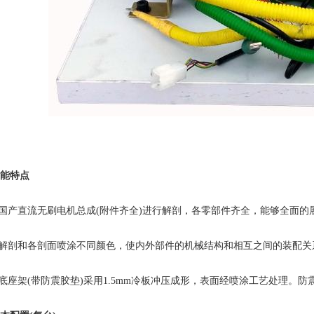
能特点
用国产直流无刷电机总成(附件齐全)进行解剖，各零部件齐全，能够全面
过解剖和各剖面喷涂不同颜色，使内外部件的机械结构和相互之间的装配
备底座架(带防震胶垫)采用1.5mm冷板冲压成形，表面经喷涂工艺处理。防