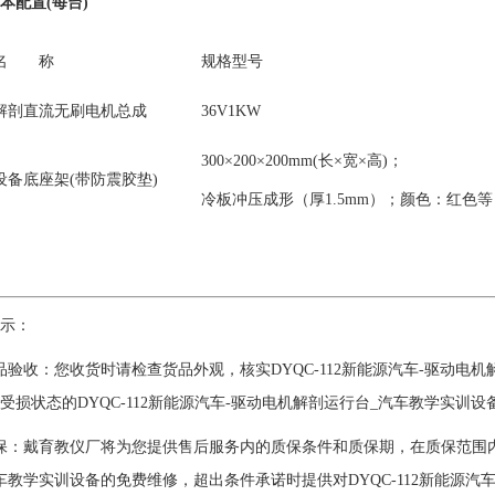
本配置(每台)
名 称
规格型号
解剖直流无刷电机总成
36V1KW
300×200×200mm(长×宽×高)；
设备底座架(带防震胶垫)
冷板冲压成形（厚1.5mm）；颜色：红色等
示：
品验收：您收货时请检查货品外观，核实DYQC-112新能源汽车-驱动电
受损状态的DYQC-112新能源汽车-驱动电机解剖运行台_汽车教学实训设
保：戴育教仪厂将为您提供售后服务内的质保条件和质保期，在质保范围内提
车教学实训设备的免费维修，超出条件承诺时提供对DYQC-112新能源汽