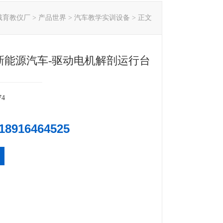
戴育教仪厂
>
产品世界
>
汽车教学实训设备
> 正文
12新能源汽车-驱动电机解剖运行台
74
18916464525