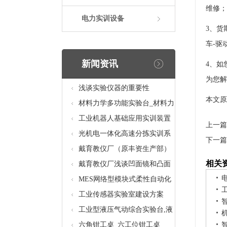
维修；
电力实训设备
3、货
车-驱
新闻资讯
4、如
为您解
浅谈实验仪器的重要性
本文原址：h
材料力学多功能实验台_材料力
学多功能考核实验实训设备
工业机器人基础应用实训装置
上一篇
台_工业机器人基础应用实训考
光机电一体化高速分拣实训系
下一篇
核设备
统_光机电一体化高速分拣实验
戴育教仪厂（原丰资生产部）
相关
实训设备
助力春季高教仪器展
戴育教仪厂浅谈凹面镜和凸面
镜的区别之处
MES网络型模块式柔性自动化
生产线实验系统(八站)_模块柔
工业传感器实验室建设方案
性自动化生产线教学实训设备
工业型液压气动综合实验台,液
压气动综合实训台
六角钳工桌_六工位钳工桌