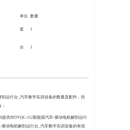
单位
数量
套
1
台
1
机解剖运行台_汽车教学实训设备的数量及配件，拒
备；
供对DYQC-112新能源汽车-驱动电机解剖运行
车-驱动电机解剖运行台_汽车教学实训设备的有偿