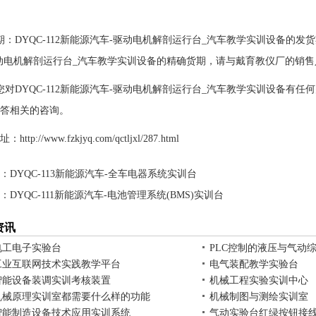
期：DYQC-112新能源汽车-驱动电机解剖运行台_汽车教学实训设备的发货
动电机解剖运行台_汽车教学实训设备的精确货期，请与戴育教仪厂的销售
您对DYQC-112新能源汽车-驱动电机解剖运行台_汽车教学实训设备有任何疑
答相关的咨询。
ttp://www.fzkjyq.com/qctljxl/287.html
：
DYQC-113新能源汽车-全车电器系统实训台
：
DYQC-111新能源汽车-电池管理系统(BMS)实训台
资讯
电工电子实验台
PLC控制的液压与气动
工业互联网技术实践教学平台
电气装配教学实验台
智能设备装调实训考核装置
机械工程实验实训中心
机械原理实训室都需要什么样的功能
机械制图与测绘实训室
智能制造设备技术应用实训系统
气动实验台红绿按钮接