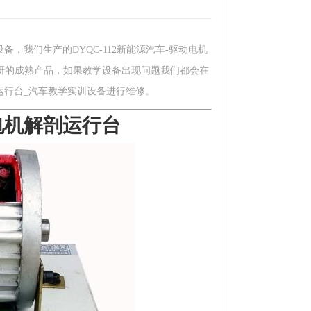
备，我们生产的DYQC-112新能源汽车-驱动电机
研的成熟产品，如果教学设备出现问题我们都会在
剖运行台_汽车教学实训设备进行维修。
动电机解剖运行台