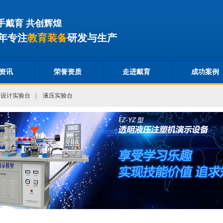
手戴育 共创辉煌
年专注
教育装备
研发与生产
资讯
荣誉资质
走进戴育
成功案例
合设计实验台
|
液压实验台