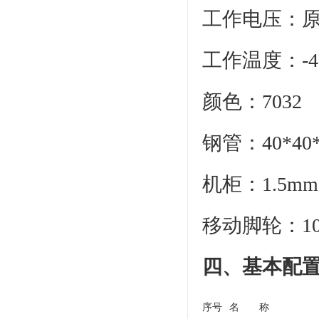
工作电压：
工作温度：-4
颜色：7032
钢管：40*40
机柜：1.5
移动脚轮：10
四、基本配
序号
名 称