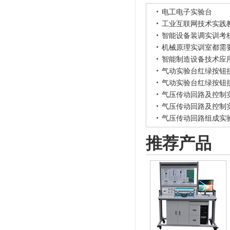
电工电子实验台
工业互联网技术实践
智能设备装调实训考
机械原理实训室都需
智能制造设备技术应
气动实验台红绿按钮
气动实验台红绿按钮
气压传动回路及控制
气压传动回路及控制
气压传动回路组成实
推荐产品