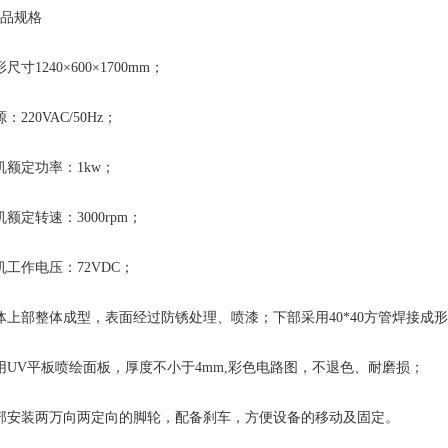
品规格
尺寸1240×600×1700mm；
：220VAC/50Hz；
机额定功率：1kw；
机额定转速：3000rpm；
机工作电压：72VDC；
体上部整体成型，表面经过防锈处理、喷漆；下部采用40*40方管焊接成
用UV平板喷绘面板，厚度不小于4mm,彩色电路图，不退色、耐磨损；
部安装两万向两定向的脚轮，配备刹车，方便设备的移动及固定。