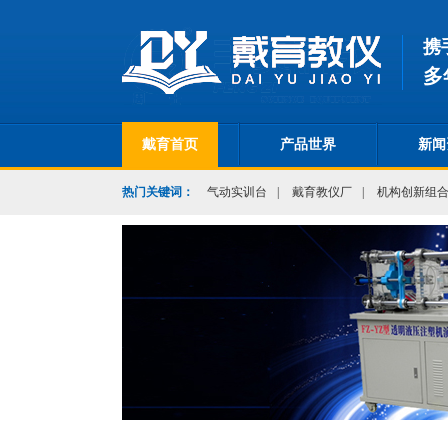
携
多
戴育首页
产品世界
新闻
热门关键词：
气动实训台
|
戴育教仪厂
|
机构创新组