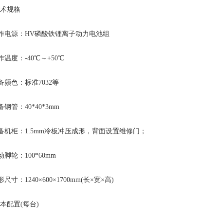
术规格
作电源：HV磷酸铁锂离子动力电池组
作温度：-40℃～+50℃
备颜色：标准7032等
钢管：40*40*3mm
备机柜：1.5mm冷板冲压成形，背面设置维修门；
脚轮：100*60mm
尺寸：1240×600×1700mm(长×宽×高)
本配置(每台)