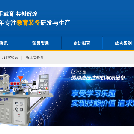
手戴育 共创辉煌
年专注
教育装备
研发与生产
资讯
荣誉资质
走进戴育
成功案例
合设计实验台
|
液压实验台