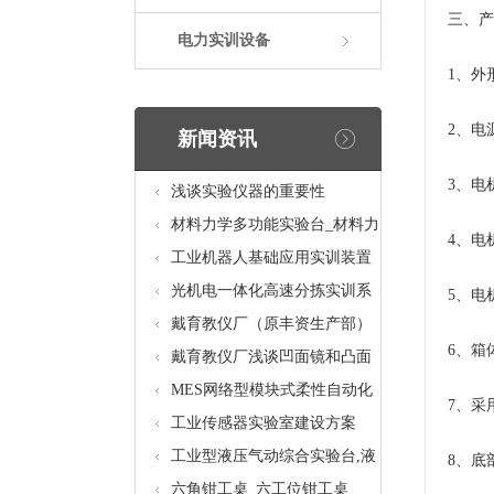
三、产
电力实训设备
1、外形
2、电源
新闻资讯
3、电
浅谈实验仪器的重要性
材料力学多功能实验台_材料力
4、电
学多功能考核实验实训设备
工业机器人基础应用实训装置
台_工业机器人基础应用实训考
光机电一体化高速分拣实训系
5、电
核设备
统_光机电一体化高速分拣实验
戴育教仪厂（原丰资生产部）
6、箱
实训设备
助力春季高教仪器展
戴育教仪厂浅谈凹面镜和凸面
镜的区别之处
MES网络型模块式柔性自动化
7、采
生产线实验系统(八站)_模块柔
工业传感器实验室建设方案
性自动化生产线教学实训设备
工业型液压气动综合实验台,液
8、底
压气动综合实训台
六角钳工桌_六工位钳工桌