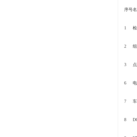
序号
名
1
检
2
组
3
点
6
电
7
车
8
D