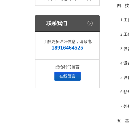
四、技
1.工
联系我们
2.工
了解更多详细信息，请致电
18916464525
3.设
4.设备
或给我们留言
在线留言
5.设
6.移动
7.外形
五．基